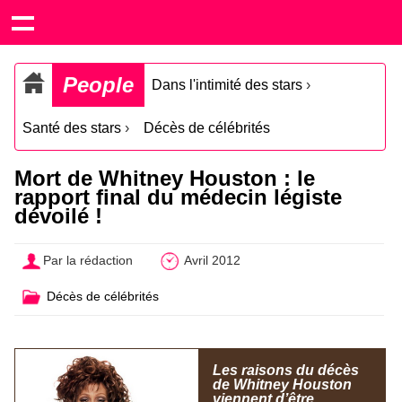
People
Dans l'intimité des stars
›
Santé des stars
›
Décès de célébrités
Mort de Whitney Houston : le
rapport final du médecin légiste
dévoilé !
Par la rédaction
Avril 2012
Décès de célébrités
Les raisons du décès
de Whitney Houston
viennent d’être