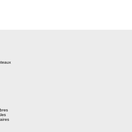
nteaux
èbres
les
aires