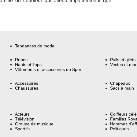
amille du chanteur qui attend impatiemment que
Tendances de mode
Robes
Pulls et gilets
Hauts et Tops
Vestes et ma
Vêtements et accessoires de Sport
Accessoires
Chapeaux
Chaussures
Sacs à main
Acteurs
Coiffeurs cél
Télévision
Familles Roya
Groupe de musique
Hommes d’aff
Sportifs
Politiques