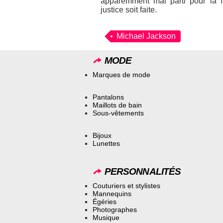
apparemment mal parti pour la f
justice soit faite.
Michael Jackson
MODE
Marques de mode
Pantalons
Maillots de bain
Sous-vêtements
Bijoux
Lunettes
PERSONNALITÉS
Couturiers et stylistes
Mannequins
Égéries
Photographes
Musique