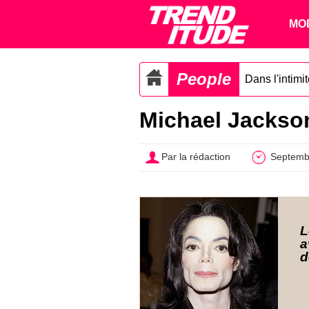
MO
People
Dans l'intimi
Michael Jackson
Par la rédaction
Septemb
L
a
d