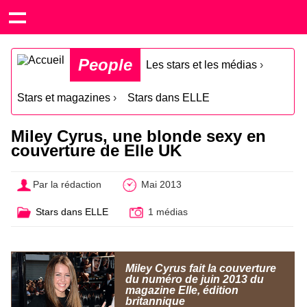
People
Les stars et les médias
›
Stars et magazines
›
Stars dans ELLE
Miley Cyrus, une blonde sexy en
couverture de Elle UK
Par la rédaction
Mai 2013
Stars dans ELLE
1 médias
Miley Cyrus fait la couverture
du numéro de juin 2013 du
magazine Elle, édition
britannique