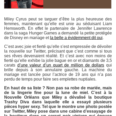
Miley Cyrus peut se targuer d’être la plus heureuse des
femmes, maintenant qu’elle est unie au séduisant Liam
Hemsworth. En effet le partenaire de Jennifer Lawrence
dans la saga
Hunger Games
a demandé la petite protégée
de Disney en mariage et
la belle a évidemment dit oui
.
C’est avec joie et fierté qu’elle s’est empressée de dévoiler
la nouvelle sur Twitter, précisant que c’est comme si tous
ses rêves devenaient réalité. Et c’est avec non moins de
fierté qu’elle exhibe la jolie bague en or et diamants de 3,5
carats
d’une valeur d’un quart de million de dollars
qui
brille depuis à son annulaire gauche. La machine du
mariage est lancée pour l’actrice de 19 ans qui n’a pas
perdu de temps pour faire ses emplettes nuptiales.
En haut de sa liste ? Non pas sa robe de mariée, mais
de la lingerie fine pour la lune de miel. C’est à la
Nouvelle Orléans que Miley a dévalisé la boutique
Trashy Diva dans laquelle elle a essayé plusieurs
pièces hyper sexy. Tel que le montre une photo postée
sur Twitter, Miley pose dans une cabine d’essayage de
la boutique dans un corset noir vintage qui épouse