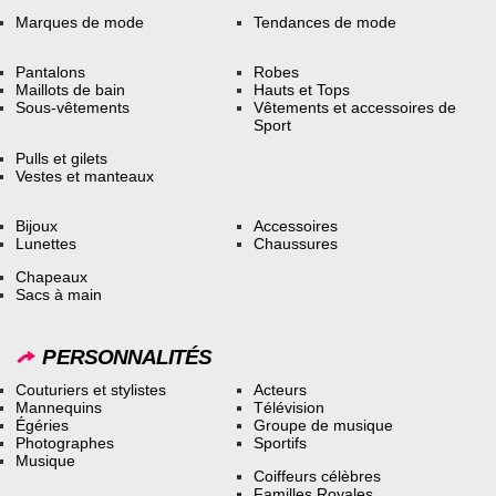
Marques de mode
Tendances de mode
Pantalons
Robes
Maillots de bain
Hauts et Tops
Sous-vêtements
Vêtements et accessoires de
Sport
Pulls et gilets
Vestes et manteaux
Bijoux
Accessoires
Lunettes
Chaussures
Chapeaux
Sacs à main
PERSONNALITÉS
Couturiers et stylistes
Acteurs
Mannequins
Télévision
Égéries
Groupe de musique
Photographes
Sportifs
Musique
Coiffeurs célèbres
Familles Royales