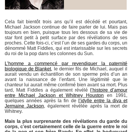
Cela fait bientôt trois ans qu’il est décédé et pourtant,
Michael Jackson continue de faire parler de lui. Mais pas
toujours en bien, puisque tous les dessous de sa vie de
star font petit à petit surface par des révélations de ses
proches. Cette fois-ci, c’est l’un de ses gardes du corps, un
dénommé Matt Fiddles, qui est intarissable sur les secrets
du roi de la pop dans les colonnes du
Sun
.
L’homme a commencé par revendiquer la paternité
biologique de Blanket
, le dernier fils de Michael, auquel il
aurait vendu un échantillon de son sperme près d’un an
avant la naissance de l’enfant. Une légitimité que le
chanteur lui aurait même confirmé bien avant sa mort. Plus
tard, Matt Fiddles a également révélé
l’histoire d’amour
entre Michael Jackson et Whitney Houston
en 1991,
quelques années après la fin de
l’idylle entre la diva et
Jermaine Jackson
, également révélée après la mort de
Whitney.
Mais la plus surprenante des révélations du garde du
corps, c’est certainement celle de la guerre entre le roi
de la pop et son frère Randy. En effet, le bodyguard