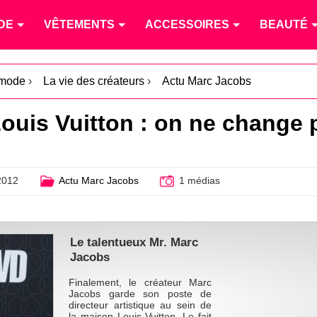
DE
VÊTEMENTS
ACCESSOIRES
BEAUTÉ
 mode
›
La vie des créateurs
›
Actu Marc Jacobs
ouis Vuitton : on ne change
2012
Actu Marc Jacobs
1 médias
Le talentueux Mr. Marc
Jacobs
Finalement, le créateur Marc
Jacobs garde son poste de
directeur artistique au sein de
la maison Louis Vuitton. Le fait