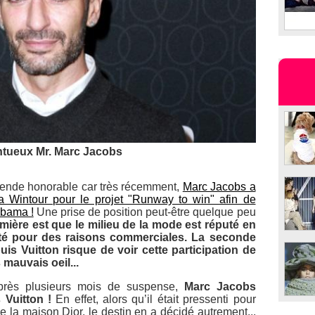
ntueux Mr. Marc Jacobs
mende honorable car très récemment,
Marc Jacobs a
a Wintour pour le projet "Runway to win" afin de
Obama !
Une prise de position peut-être quelque peu
mière est que le milieu de la mode est réputé en
ité pour des raisons commerciales. La seconde
is Vuitton risque de voir cette participation de
 mauvais oeil...
près plusieurs mois de suspense,
Marc Jacobs
Vuitton !
En effet, alors qu’il était pressenti pour
 la maison Dior, le destin en a décidé autrement...