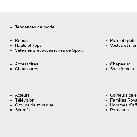
Tendances de mode
Robes
Pulls et gilets
Hauts et Tops
Vestes et ma
Vêtements et accessoires de Sport
Accessoires
Chapeaux
Chaussures
Sacs à main
Acteurs
Coiffeurs cél
Télévision
Familles Roya
Groupe de musique
Hommes d’aff
Sportifs
Politiques