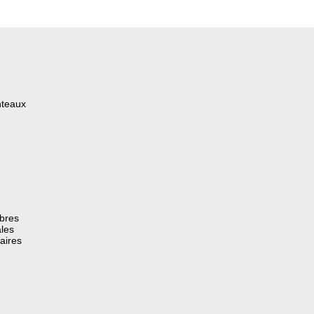
nteaux
èbres
les
aires