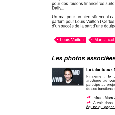
pour des raisons financières surt
Daily...
Un mal pour un bien sûrement car 
parfum pour Louis Vuitton ! Certes
d’un succès de la part d’une équip
Louis Vuitton
Marc Jaco
Les photos associée
Le talentueux 
Finalement, le 
artistique au se
participe au proj
de ses fonctions 
Infos :
Marc 
À voir dans
équipe qui gagne 