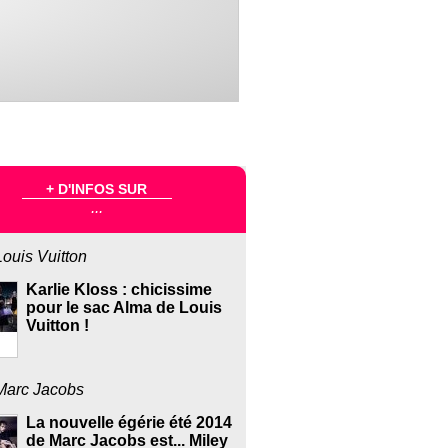
+ D'INFOS SUR
...
Louis Vuitton
Karlie Kloss : chicissime
pour le sac Alma de Louis
Vuitton !
Marc Jacobs
La nouvelle égérie été 2014
de Marc Jacobs est... Miley