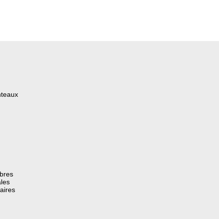
nteaux
èbres
les
aires