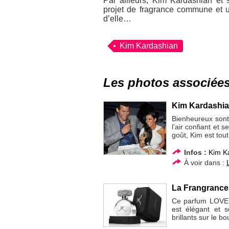
Par ailleurs, Kim Kardashian et 
projet de fragrance commune et u
d’elle…
Kim Kardashian
Les photos associée
Kim Kardashian
Bienheureux sont 
l’air confiant et
goût, Kim est tou
Infos :
Kim K
À voir dans :
La Frangrance
Ce parfum LOVE se
est élégant et 
brillants sur le b