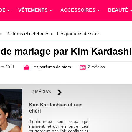
DE
VÊTEMENTS
ACCESSOIRES
BEAUTÉ
›
Parfums et célébrités
›
Les parfums de stars
 de mariage par Kim Kardash
re 2011
Les parfums de stars
2 médias
2 MÉDIAS
Kim Kardashian et son
chéri
Bienheureux sont ceux qui
s’aiment...et qui le montre. Les
tourtereaux ont l’air confiant et