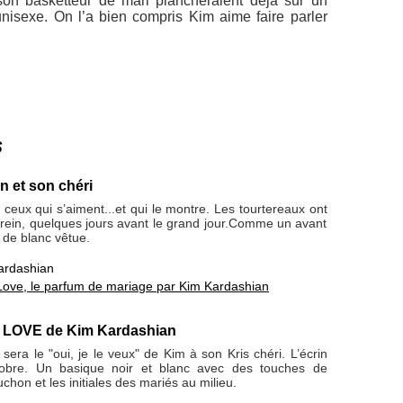
son basketteur de mari plancheraient déjà sur un
nisexe. On l’a bien compris Kim aime faire parler
s
 et son chéri
ceux qui s’aiment...et qui le montre. Les tourtereaux ont
 serein, quelques jours avant le grand jour.Comme un avant
t de blanc vêtue.
ardashian
Love, le parfum de mariage par Kim Kardashian
 LOVE de Kim Kardashian
ra le "oui, je le veux" de Kim à son Kris chéri. L’écrin
sobre. Un basique noir et blanc avec des touches de
ouchon et les initiales des mariés au milieu.