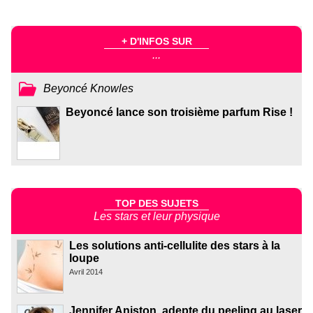
+ D'INFOS SUR
...
Beyoncé Knowles
Beyoncé lance son troisième parfum Rise !
TOP DES SUJETS
Les stars et leur physique
Les solutions anti-cellulite des stars à la
loupe
Avril 2014
Jennifer Aniston, adepte du peeling au laser