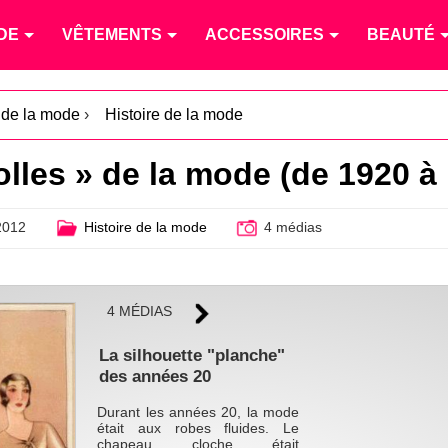
DE
VÊTEMENTS
ACCESSOIRES
BEAUTÉ
é de la mode
›
Histoire de la mode
lles » de la mode (de 1920 à
2012
Histoire de la mode
4 médias
4 MÉDIAS
La silhouette "planche"
des années 20
Durant les années 20, la mode
était aux robes fluides. Le
chapeau cloche était