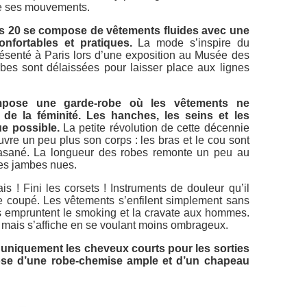
de ses mouvements.
s 20 se compose de vêtements fluides avec une
onfortables et pratiques.
La mode s’inspire du
ésenté à Paris lors d’une exposition au Musée des
bes sont délaissées pour laisser place aux lignes
mpose une garde-robe où les vêtements ne
 de la féminité. Les hanches, les seins et les
ue possible.
La petite révolution de cette décennie
uvre un peu plus son corps : les bras et le cou sont
basané. La longueur des robes remonte un peu au
les jambes nues.
s ! Fini les corsets ! Instruments de douleur qu’il
ffle coupé. Les vêtements s’enfilent simplement sans
 empruntent le smoking et la cravate aux hommes.
 mais s’affiche en se voulant moins ombrageux.
uniquement les cheveux courts pour les sorties
pose d’une robe-chemise ample et d’un chapeau