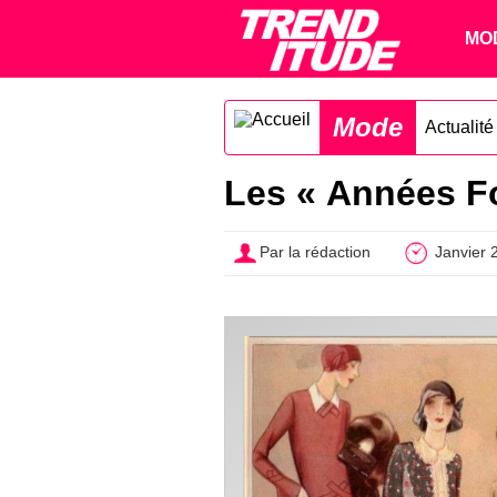
MO
Mode
Actualit
Les « Années Fo
Par la rédaction
Janvier 