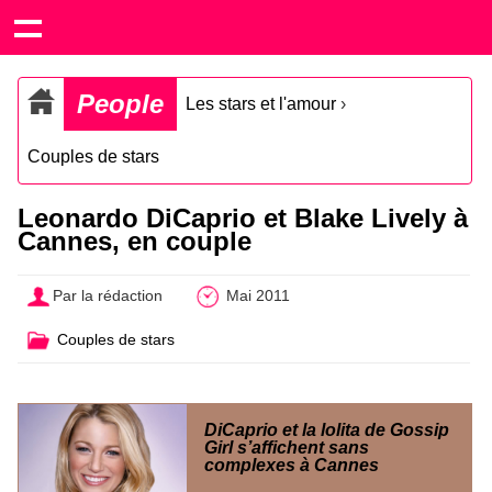
People
Les stars et l'amour
›
Couples de stars
Leonardo DiCaprio et Blake Lively à
Cannes, en couple
Par la rédaction
Mai 2011
Couples de stars
DiCaprio et la lolita de Gossip
Girl s’affichent sans
complexes à Cannes