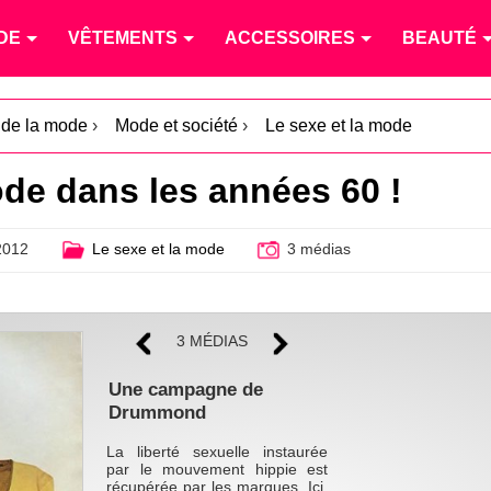
DE
VÊTEMENTS
ACCESSOIRES
BEAUTÉ
é de la mode
›
Mode et société
›
Le sexe et la mode
ode dans les années 60 !
2012
Le sexe et la mode
3 médias
3 MÉDIAS
Une campagne de
Drummond
La liberté sexuelle instaurée
par le mouvement hippie est
récupérée par les marques. Ici,