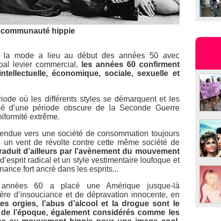
 communauté hippie
e la mode a lieu au début des années 50 avec
pal levier commercial,
les années 60 confirment
intellectuelle, économique, sociale, sexuelle et
ode où les différents styles se démarquent et les
posé d’une période obscure de la Seconde Guerre
iformité extrême.
 tendue vers une société de consommation toujours
s un vent de révolte contre cette même société de
traduit d’ailleurs par l’avènement du mouvement
’esprit radical et un style vestimentaire loufoque et
ance fort ancré dans les esprits...
es années 60 a placé une Amérique jusque-là
ère d’insouciance et de dépravation innocente, en
es orgies, l’abus d’alcool et la drogue sont le
s de l’époque, également considérés comme les