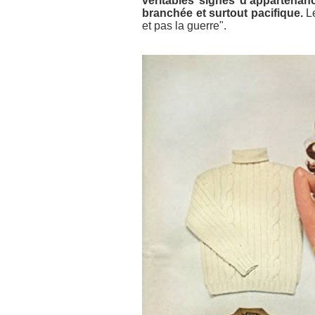
véritables signes d’appartena
branchée et surtout pacifique.
Le
et pas la guerre".