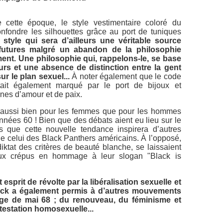
cette époque, le style vestimentaire coloré du
fondre les silhouettes grâce au port de tuniques
 style qui sera d’ailleurs une véritable source
 futures malgré un abandon de la philosophie
t. Une philosophie qui, rappelons-le, se base
rs et une absence de distinction entre la gent
ur le plan sexuel...
À noter également que le code
ait également marqué par le port de bijoux et
nes d’amour et de paix.
aussi bien pour les femmes que pour les hommes
nées 60 ! Bien que des débats aient eu lieu sur le
s que cette nouvelle tendance inspirera d’autres
 celui des Black Panthers américains. À l’opposé,
diktat des critères de beauté blanche, se laissaient
ux crépus en hommage à leur slogan "Black is
esprit de révolte par la libéralisation sexuelle et
rock a également permis à d’autres mouvements
age de mai 68 ; du renouveau, du féminisme et
testation homosexuelle...