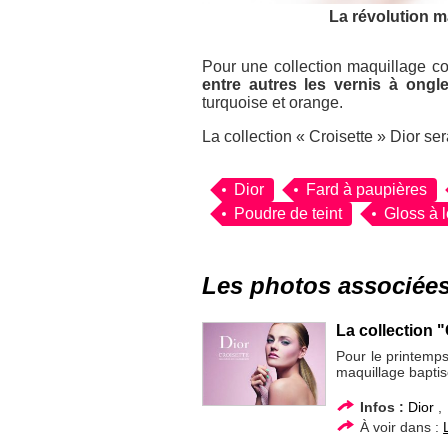
La révolution ma
Pour une collection maquillage c
entre autres les vernis à ongle
turquoise et orange.
La collection « Croisette » Dior sera
Dior
Fard à paupières
Poudre de teint
Gloss à 
Les photos associée
La collection "
Pour le printemps
maquillage baptisé
Infos :
Dior
À voir dans :