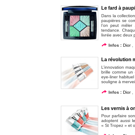
Le fard à pau
Dans la collectio
paupières se com
l’on peut mêler 
tendance. Chaque
livrée avec deux 
Infos :
Dior
La révolution m
L’innovation maqu
brille comme un 
eye-liner habituel 
souligne à merveil
Infos :
Dior
Les vernis à on
Pour parfaire so
adoptent aussi l
« St Tropez » et 