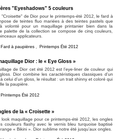
pières "Eyeshadows" 5 couleurs
n "Croisette" de Dior pour le printemps-été 2012, le fard à
pose de teintes fluo mariées à des teintes pastels que
à volonté pour un maquillage printanier bien dans la
 palette de la collection se compose de cinq couleurs,
pinceaux applicateurs.
,
Fard à paupières
,
Printemps Été 2012
aquillage Dior : le « Eye Gloss »
illage de Dior cet été 2012 est l’eye-liner de couleur qui
gloss. Dior combine les caractéristiques classiques d’un
à celui d’un gloss, le résultat : un trait shinny et coloré qui
le la paupière.
,
Printemps Été 2012
gles de la « Croisette »
n look maquillage pour ce printemps-été 2012, les ongles
es couleurs flashy avec le vernis bleu turquoise baptisé
orange « Bikini ». Dior sublime notre été jusqu’aux ongles.