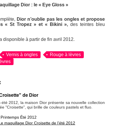
quillage Dior : le « Eye Gloss »
omplète,
Dior n’oublie pas les ongles et propose
s « St Tropez » et « Bikini »,
des teintes bleu
 disponible à partir de fin avril 2012.
Vernis à ongles
Rouge à lèvres
lèvres
s
Croisette" de Dior
-été 2012, la maison Dior présente sa nouvelle collection
e "Croisette", qui brille de couleurs pastels et fluo.
,
Printemps Été 2012
Le maquillage Dior Croisette de l’été 2012