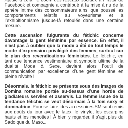
Facebook et compagnie a contribué à la mise à nu de la
sphère intime des consommateurs ainsi que poussé les
comportements relatifs au voyeurisme et à
l’exhibitionnisme jusque-là refoulés dans une certaine
mesure.
Cette ascension fulgurante du fétichic concerne
davantage la gent féminine par essence. En effet, il
n’est pas à oublier que la mode a été de tout temps le
mode d’expression privilégié des femmes, surtout sur
le plan des revendications féministes.
Le fétichic, en
tant que tendance vestimentaire et symbole ultime de la
dualité Mode & Sexe, devient alors l’outil de
communication par excellence d’une gent féminine en
pleine révolte !
Désormais, le fétichic se présente sous des images de
Domina romaine portée au-dessus d’une horde de
gladiateurs serviles et asservis. La femme issue de la
tendance fétichic se veut désormais à la fois sexy et
dominatrice.
Pour se faire, des accessoires SM sont remis
aux goûts du jour avec le latex, le vinyle, les escarpins
hauts et les menottes ! À bien y regarder, il s’agit plus du
Sado que du Maso...