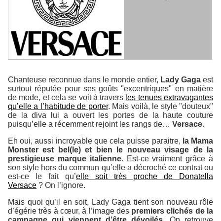
Chanteuse reconnue dans le monde entier,
Lady Gaga
est
surtout réputée pour ses goûts "excentriques" en matière
de mode, et cela se voit à travers
les tenues extravagantes
qu’elle a l’habitude de porter
. Mais voilà, le style "douteux"
de la diva lui a ouvert les portes de la haute couture
puisqu’elle a récemment rejoint les rangs de…
Versace
.
Eh oui, aussi incroyable que cela puisse paraitre,
la Mama
Monster est bel(le) et bien le nouveau visage de la
prestigieuse marque italienne
. Est-ce vraiment grâce à
son style hors du commun qu’elle a décroché ce contrat ou
est-ce le fait qu’
elle soit très proche de Donatella
Versace
? On l’ignore.
Mais quoi qu’il en soit, Lady Gaga tient son nouveau rôle
d’égérie très à cœur, à l’image des
premiers clichés de la
campagne qui viennent d’être dévoilés
. On retrouve