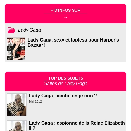
+ D'INFOS SUR
...
Lady Gaga
Lady Gaga, sexy et topless pour Harper's
Bazaar !
TOP DES SUJETS
Gaffes de Lady Gaga
Lady Gaga, bientôt en prison ?
Mai 2012
Lady Gaga : espionne de la Reine Elizabeth
II ?