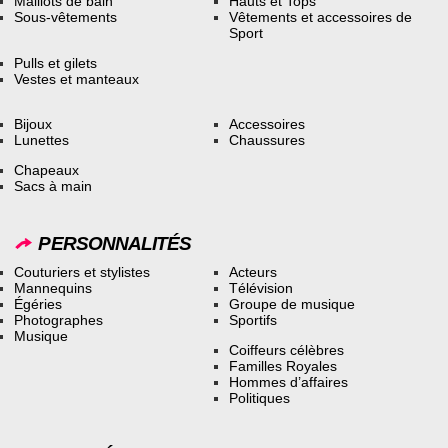
Maillots de bain
Hauts et Tops
Sous-vêtements
Vêtements et accessoires de
Sport
Pulls et gilets
Vestes et manteaux
Bijoux
Accessoires
Lunettes
Chaussures
Chapeaux
Sacs à main
PERSONNALITÉS
Couturiers et stylistes
Acteurs
Mannequins
Télévision
Égéries
Groupe de musique
Photographes
Sportifs
Musique
Coiffeurs célèbres
Familles Royales
Hommes d’affaires
Politiques