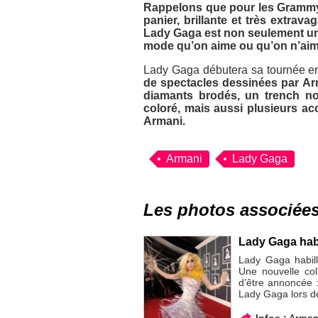
Rappelons que pour les Grammy
panier, brillante et très extrava
Lady Gaga est non seulement une
mode qu’on aime ou qu’on n’aime
Lady Gaga débutera sa tournée en
de spectacles dessinées par Ar
diamants brodés, un trench noi
coloré, mais aussi plusieurs acc
Armani.
Armani
Lady Gaga
Les photos associée
Lady Gaga habi
Lady Gaga habil
Une nouvelle coll
d’être annoncée :
Lady Gaga lors d
Infos :
Arman