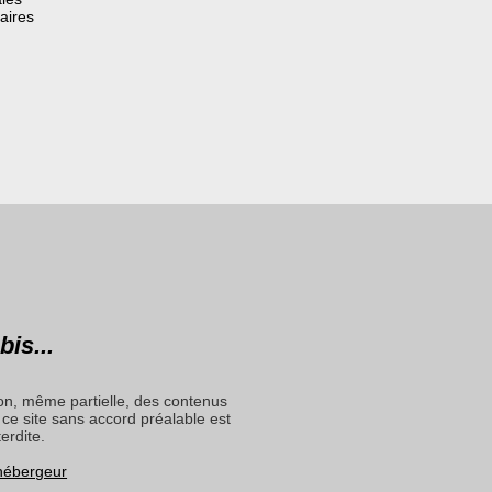
aires
bis...
on, même partielle, des contenus
ce site sans accord préalable est
terdite.
 hébergeur