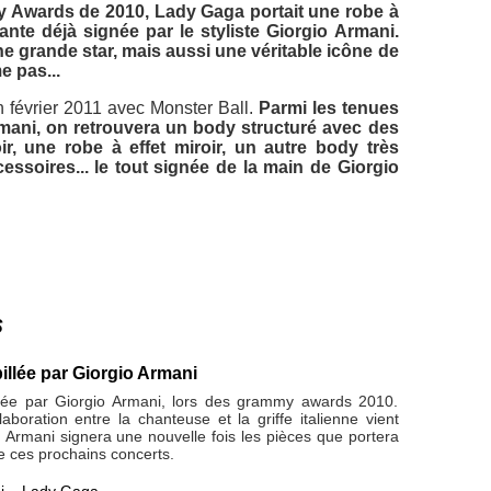
 Awards de 2010, Lady Gaga portait une robe à
gante déjà signée par le styliste Giorgio Armani.
 grande star, mais aussi une véritable icône de
 pas...
 février 2011 avec Monster Ball.
Parmi les tenues
mani, on retrouvera un body structuré avec des
r, une robe à effet miroir, un autre body très
essoires... le tout signée de la main de Giorgio
s
llée par Giorgio Armani
lée par Giorgio Armani, lors des grammy awards 2010.
aboration entre la chanteuse et la griffe italienne vient
 Armani signera une nouvelle fois les pièces que portera
e ces prochains concerts.
i
,
Lady Gaga