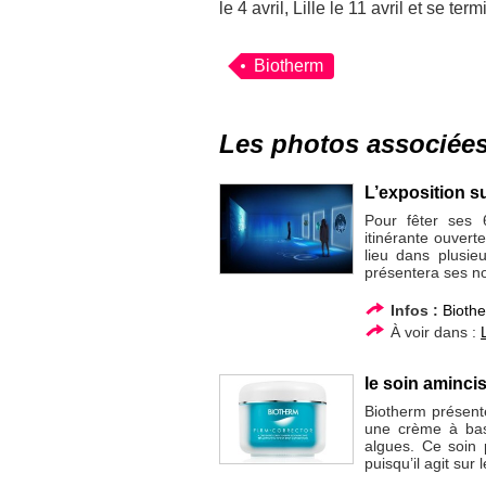
le 4 avril, Lille le 11 avril et se te
Biotherm
Les photos associée
L’exposition su
Pour fêter ses 
itinérante ouverte
lieu dans plusie
présentera ses no
Infos :
Bioth
À voir dans :
le soin aminci
Biotherm présent
une crème à base
algues. Ce soin 
puisqu’il agit sur 