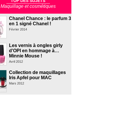
TOP DES SUJETS
Maquillage et cosmétiques
Chanel Chance : le parfum 3
en 1 signé Chanel !
Février 2014
Les vernis à ongles girly
d'OPI en hommage à…
Minnie Mouse !
Avril 2012
Collection de maquillages
Iris Apfel pour MAC
Mars 2012