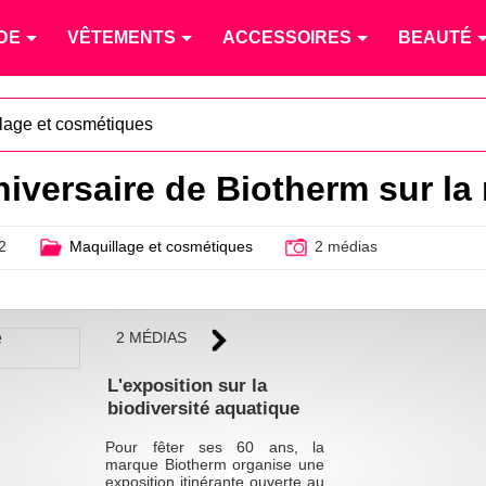
DE
VÊTEMENTS
ACCESSOIRES
BEAUTÉ
lage et cosmétiques
niversaire de Biotherm sur la
2
Maquillage et cosmétiques
2 médias
2 MÉDIAS
L'exposition sur la
biodiversité aquatique
Pour fêter ses 60 ans, la
marque Biotherm organise une
exposition itinérante ouverte au