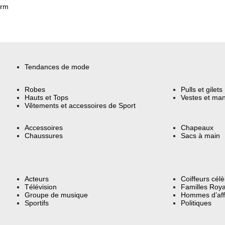
erm
Tendances de mode
Robes
Pulls et gilets
Hauts et Tops
Vestes et ma
Vêtements et accessoires de Sport
Accessoires
Chapeaux
Chaussures
Sacs à main
Acteurs
Coiffeurs cél
Télévision
Familles Roya
Groupe de musique
Hommes d’aff
Sportifs
Politiques