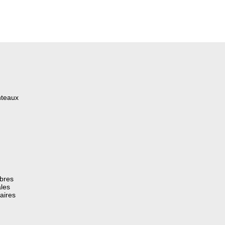
nteaux
èbres
les
aires