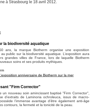
rmine à Strasbourg le 18 avril 2012.
s
r la biodiversité aquatique
60 ans, la marque Biotherm organise une exposition
 au public sur la biodiversité aquatique. L’exposition aura
urs grandes villes de France, lors de laquelle Biotherm
uveaux soins et ses produits mythiques.
erm
L’exposition anniversaire de Biotherm sur la mer
ssant "Firm Corrector"
e un nouveau soin amincissant baptisé "Firm Corrector",
 d’extraits de Laminoria ochroleuca, issus de macro-
possède l’immense avantage d’être également anti-âge
les contours, la fermeté et la tonicité de la peau.