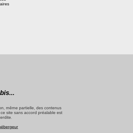
aires
bis...
on, même partielle, des contenus
ce site sans accord préalable est
terdite.
 hébergeur