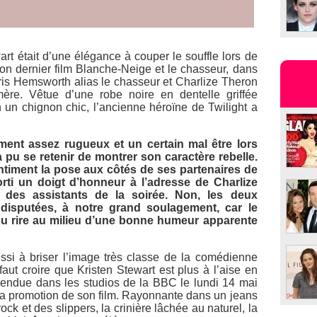
rt était d’une élégance à couper le souffle lors de
on dernier film
Blanche-Neige et le chasseur
, dans
hris Hemsworth alias le chasseur et Charlize Theron
ère. Vêtue d’une robe noire en dentelle griffée
 un chignon chic, l’ancienne héroïne de
Twilight
a
ent assez rugueux et un certain mal être lors
 pu se retenir de montrer son caractère rebelle.
gentiment la pose aux côtés de ses partenaires de
orti un doigt d’honneur à l’adresse de Charlize
des assistants de la soirée. Non, les deux
disputées, à notre grand soulagement, car le
u rire au milieu d’une bonne humeur apparente
si à briser l’image très classe de la comédienne
faut croire que Kristen Stewart est plus à l’aise en
t rendue dans les studios de la BBC le lundi 14 mai
 la promotion de son film. Rayonnante dans un jeans
rock et des slippers, la crinière lâchée au naturel, la