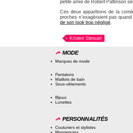
petite amie de Robert Pattinson se
Ces deux apparitions de la comé
proches n’exagéraient pas quan
de son look trop négligé
.
Kristen Stewart
MODE
Marques de mode
Pantalons
Maillots de bain
Sous-vêtements
Bijoux
Lunettes
PERSONNALITÉS
Couturiers et stylistes
Mannequins