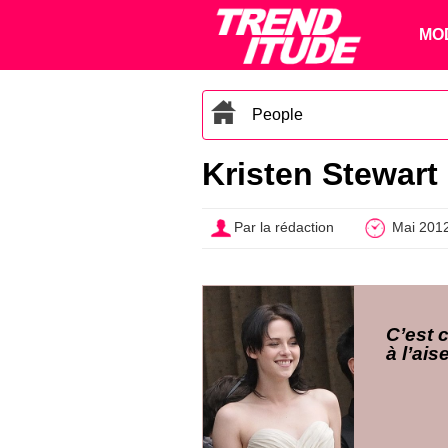
MO
People
Kristen Stewart 
Par la rédaction
Mai 201
C’est 
à l’ai