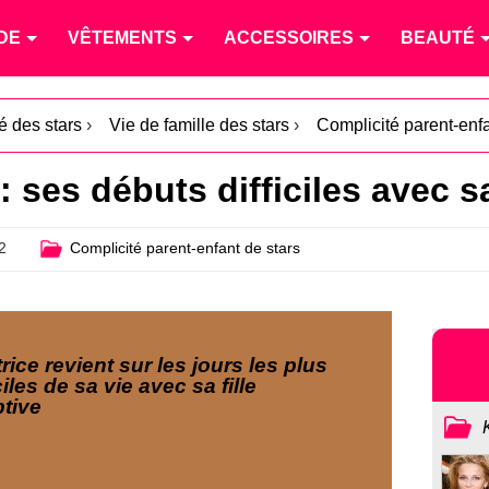
DE
VÊTEMENTS
ACCESSOIRES
BEAUTÉ
té des stars
›
Vie de famille des stars
›
Complicité parent-enfa
: ses débuts difficiles avec sa
2
Complicité parent-enfant de stars
trice revient sur les jours les plus
ciles de sa vie avec sa fille
tive