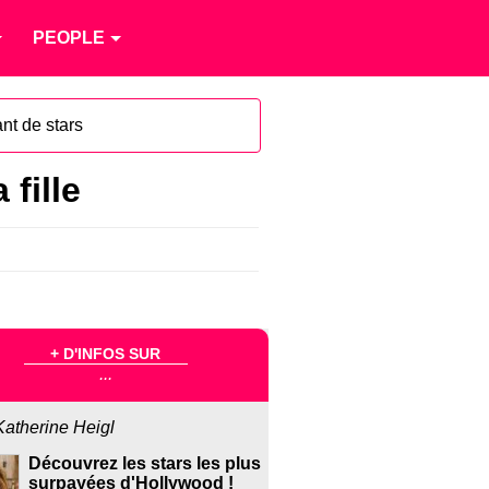
PEOPLE
nt de stars
 fille
+ D'INFOS SUR
...
Katherine Heigl
Découvrez les stars les plus
surpayées d'Hollywood !