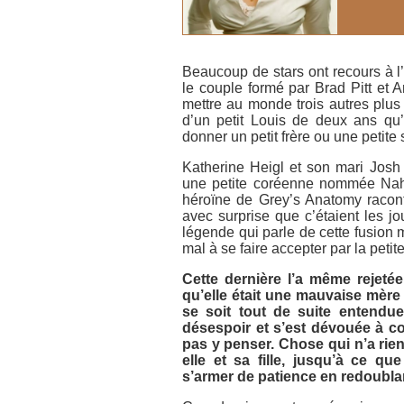
Beaucoup de stars ont recours à l’
le couple formé par Brad Pitt et A
mettre au monde trois autres plus
d’un petit Louis de deux ans qu’
donner un petit frère ou une petit
Katherine Heigl et son mari Josh 
une petite coréenne nommée Nahl
héroïne de
Grey’s Anatomy
racont
avec surprise que c’étaient les jou
légende qui parle de cette fusion 
mal à se faire accepter par la petite
Cette dernière l’a même rejetée,
qu’elle était une mauvaise mère m
se soit tout de suite entendu
désespoir et s’est dévouée à c
pas y penser. Chose qui n’a rie
elle et sa fille, jusqu’à ce q
s’armer de patience en redoublan