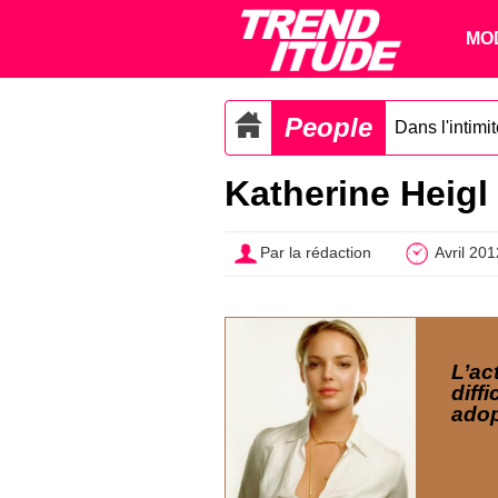
MO
People
Dans l'intimi
Katherine Heigl 
Par la rédaction
Avril 201
L’ac
diffi
adop