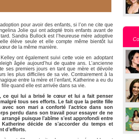
adoption pour avoir des enfants, si l’on ne cite que
ngelina Jolie qui ont adopté trois enfants avant de
 tard. Sandra Bullock est l’heureuse mère adoptive
Co
elle élève seule et elle compte même bientôt lui
e sœur de la même manière.
Kelley ont également suivi cette voie en adoptant
eigh âgée aujourd’hui de quatre ans. L’ancienne
e ses premiers jours en tant que mère et dévoile
rs les plus difficiles de sa vie. Contrairement à la
magique entre la mère et l’enfant, Katherine a eu du
 fille quand elle est arrivée dans sa vie.
 ce qui lui a brisé le cœur et lui a fait penser
algré tous ses efforts. Le fait que la petite fille
e avec son mari a conforté l’actrice dans son
orps perdu dans son travail pour essayer de ne
n arrangé puisque l’abîme s’est approfondi entre
ue Katherine décide de s’accorder du temps et
t d’efforts.