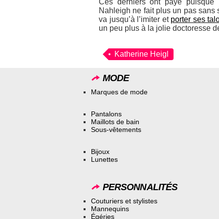
Ces derniers ont payé puisque m
Nahleigh ne fait plus un pas sans 
va jusqu’à l’imiter et
porter ses tal
un peu plus à la jolie doctoresse d
Katherine Heigl
MODE
Marques de mode
Pantalons
Maillots de bain
Sous-vêtements
Bijoux
Lunettes
PERSONNALITÉS
Couturiers et stylistes
Mannequins
Égéries