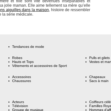
ère et fille sont vite devenues inséparables et
sa jolie maman. Elle aime tellement sa mère qu’elle
ons aiguilles dans la maison
, histoire de ressembler
e la série médicale.
Tendances de mode
Robes
Pulls et gilets
Hauts et Tops
Vestes et ma
Vêtements et accessoires de Sport
Accessoires
Chapeaux
Chaussures
Sacs à main
Acteurs
Coiffeurs cél
Télévision
Familles Roya
Groupe de musique
Hommes d’aff