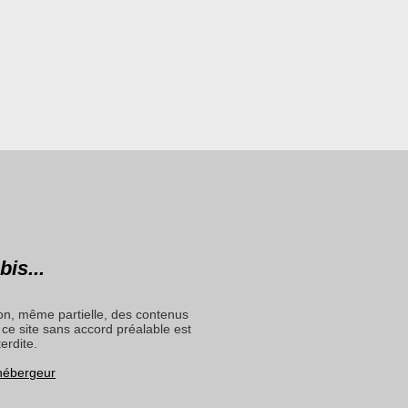
bis...
on, même partielle, des contenus
ce site sans accord préalable est
terdite.
 hébergeur