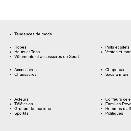
Tendances de mode
Robes
Pulls et gilets
Hauts et Tops
Vestes et ma
Vêtements et accessoires de Sport
Accessoires
Chapeaux
Chaussures
Sacs à main
Acteurs
Coiffeurs cél
Télévision
Familles Roya
Groupe de musique
Hommes d’aff
Sportifs
Politiques