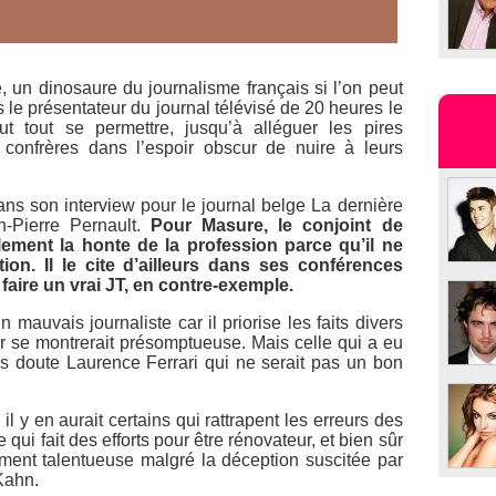
un dinosaure du journalisme français si l’on peut
 le présentateur du journal télévisé de 20 heures le
t tout se permettre, jusqu’à alléguer les pires
s confrères dans l’espoir obscur de nuire à leurs
 dans son interview pour le journal belge
La dernière
-Pierre Pernault.
Pour Masure, le conjoint de
ement la honte de la profession parce qu’il ne
tion. Il le cite d’ailleurs dans ses conférences
faire un vrai JT, en contre-exemple.
 mauvais journaliste car il priorise les faits divers
r se montrerait présomptueuse. Mais celle qui a eu
ans doute Laurence Ferrari qui ne serait pas un bon
l y en aurait certains qui rattrapent les erreurs des
i fait des efforts pour être rénovateur, et bien sûr
aiment talentueuse malgré la déception suscitée par
Kahn.