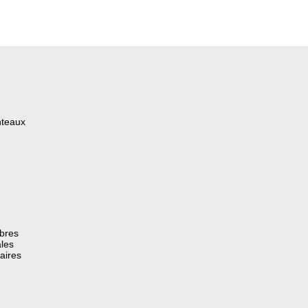
nteaux
èbres
les
aires