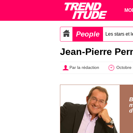
MO
People
Les stars et 
Jean-Pierre Pern
Par la rédaction
Octobre 
B
m
d