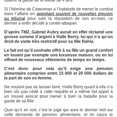
obtenir la garde de la fillette de 4 ans.
Si l’héroïne de
Catwoman
a l’habitude de mener le combat
dans l’affaire en
apportant souvent de nouvelles preuves
au tribunal
pour salir la réputation de son ex-mari, ce
dernier a enfin décidé à contre-attaquer.
D’après
TMZ
, Gabriel Aubry aurait en effet réclamé une
grosse somme d’argent à Halle Berry, lui qui n’a qu’un
droit de visite très restrictif pour sa fille Nahla.
Le fait est qu’il souhaite offrir à sa fille un grand confort
en louant par exemple une luxueuse maison, ou en lui
offrant de nouveaux vêtements de temps en temps.
C’est donc pour cela qu’il exige une pension
alimentaire comprise entre 15 000 et 20 000 dollars de
la part de son ex-femme.
Ne voulant pas se laisser faire, Halle Berry quant à elle n’a
bien sûr pas cédé à cette requête et a même fait appel à
un nouvel avocat pour mener à bien la bataille pour la
garde de sa fille.
Quoi qu’il en soit, c’est le juge qui aura le dernier mot sur
cette demande de pension alimentaire, et on saura le