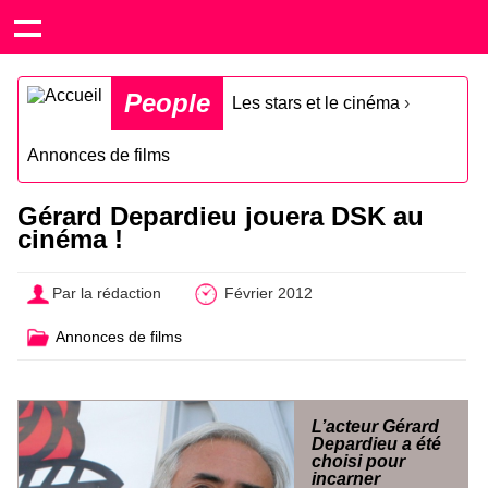
People
Les stars et le cinéma
›
Annonces de films
Gérard Depardieu jouera DSK au
cinéma !
Par la rédaction
Février 2012
Annonces de films
L’acteur Gérard
Depardieu a été
choisi pour
incarner