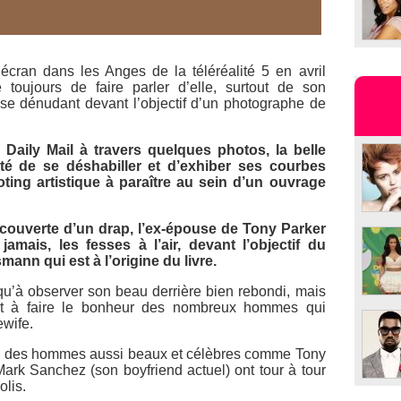
 écran dans les Anges de la téléréalité 5 en avril
 toujours de faire parler d’elle, surtout de son
n se dénudant devant l’objectif d’un photographe de
aily Mail à travers quelques photos, la belle
pté de se déshabiller et d’exhiber ses courbes
ing artistique à paraître au sein d’un ouvrage
recouverte d’un drap, l’ex-épouse de Tony Parker
amais, les fesses à l’air, devant l’objectif du
nn qui est à l’origine du livre.
u’à observer son beau derrière bien rebondi, mais
nt à faire le bonheur des nombreux hommes qui
wife.
 des hommes aussi beaux et célèbres comme Tony
rk Sanchez (son boyfriend actuel) ont tour à tour
olis.