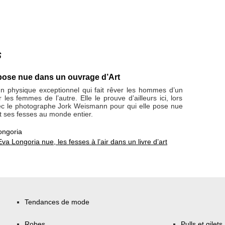
s
pose nue dans un ouvrage d’Art
n physique exceptionnel qui fait rêver les hommes d’un
r les femmes de l’autre. Elle le prouve d’ailleurs ici, lors
ec le photographe Jork Weismann pour qui elle pose nue
nt ses fesses au monde entier.
ongoria
Eva Longoria nue, les fesses à l’air dans un livre d’art
Tendances de mode
Robes
Pulls et gilets