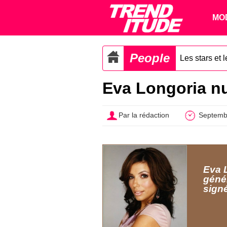
MO
People
Les stars et 
Eva Longoria nue
Par la rédaction
Septemb
Eva 
génér
sign