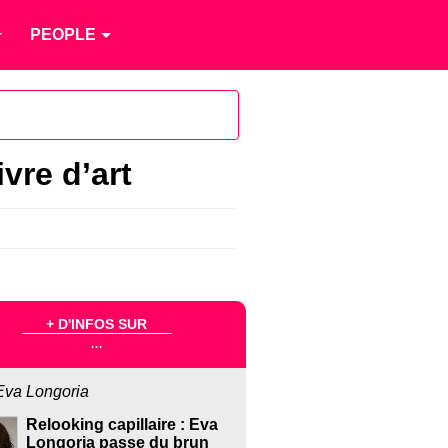
PEOPLE
vre d’art
+ D'INFOS SUR
...
Eva Longoria
Relooking capillaire : Eva
Longoria passe du brun