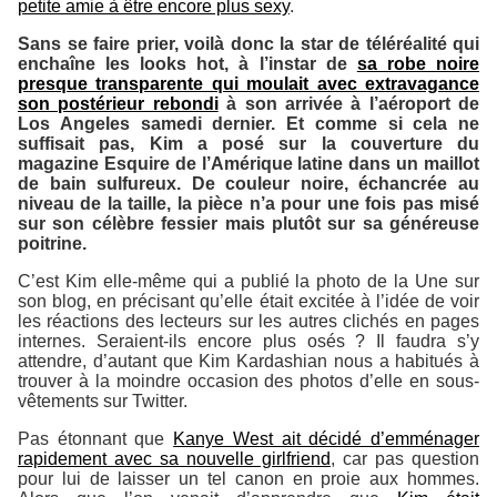
petite amie à être encore plus sexy
.
Sans se faire prier, voilà donc la star de téléréalité qui
enchaîne les looks hot, à l’instar de
sa robe noire
presque transparente qui moulait avec extravagance
son postérieur rebondi
à son arrivée à l’aéroport de
Los Angeles samedi dernier. Et comme si cela ne
suffisait pas, Kim a posé sur la couverture du
magazine
Esquire
de l’Amérique latine dans un maillot
de bain sulfureux. De couleur noire, échancrée au
niveau de la taille, la pièce n’a pour une fois pas misé
sur son célèbre fessier mais plutôt sur sa généreuse
poitrine.
C’est Kim elle-même qui a publié la photo de la Une sur
son blog, en précisant qu’elle était excitée à l’idée de voir
les réactions des lecteurs sur les autres clichés en pages
internes. Seraient-ils encore plus osés ? Il faudra s’y
attendre, d’autant que Kim Kardashian nous a habitués à
trouver à la moindre occasion des photos d’elle en sous-
vêtements sur Twitter.
Pas étonnant que
Kanye West ait décidé d’emménager
rapidement avec sa nouvelle girlfriend
, car pas question
pour lui de laisser un tel canon en proie aux hommes.