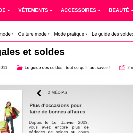
DE
VÊTEMENTS
ACCESSOIRES
BEAUTÉ
 mode
›
Culture mode
›
Mode pratique
›
Le guide des soldes :
gales et soldes
2011
Le guide des soldes : tout ce qu’il faut savoir !
2 
2 MÉDIAS
Plus d'occasions pour
faire de bonnes affaires
Depuis le 1er Janvier 2009,
vous avez encore plus de
périodes de soldes au cours