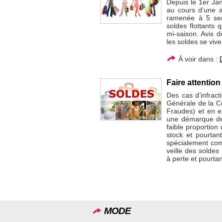
Depuis le 1er Ja
au cours d’une a
ramenée à 5 sem
soldes flottants 
mi-saison. Avis 
les soldes se vi
À voir dans :
Faire attentio
Des cas d’infrac
Générale de la C
Fraudes) et en e
une démarque de 
faible proportion
stock et pourtan
spécialement com
veille des soldes
à perte et pourta
MODE