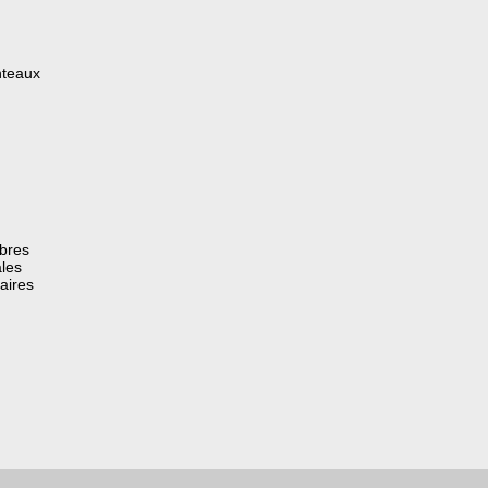
nteaux
èbres
les
aires