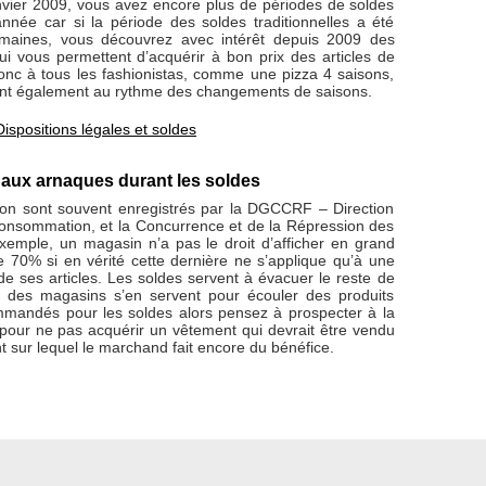
nvier 2009, vous avez encore plus de périodes de soldes
nnée car si la période des soldes traditionnelles a été
aines, vous découvrez avec intérêt depuis 2009 des
qui vous permettent d’acquérir à bon prix des articles de
donc à tous les fashionistas, comme une pizza 4 saisons,
vent également au rythme des changements de saisons.
Dispositions légales et soldes
n aux arnaques durant les soldes
tion sont souvent enregistrés par la DGCCRF – Direction
onsommation, et la Concurrence et de la Répression des
xemple, un magasin n’a pas le droit d’afficher en grand
70% si en vérité cette dernière ne s’applique qu’à une
 de ses articles. Les soldes servent à évacuer le reste de
t des magasins s’en servent pour écouler des produits
mandés pour les soldes alors pensez à prospecter à la
 pour ne pas acquérir un vêtement qui devrait être vendu
nt sur lequel le marchand fait encore du bénéfice.