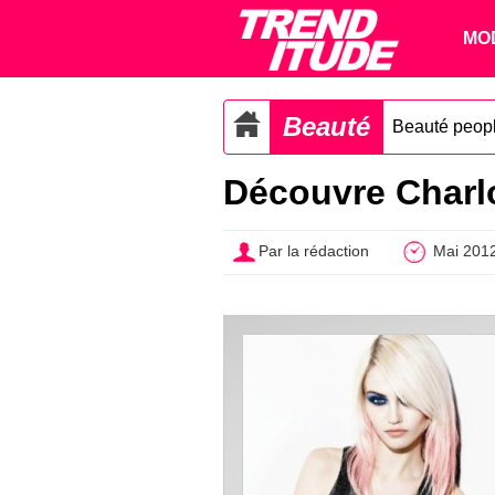
MO
Beauté
Beauté peop
Découvre Charlo
Par la rédaction
Mai 201