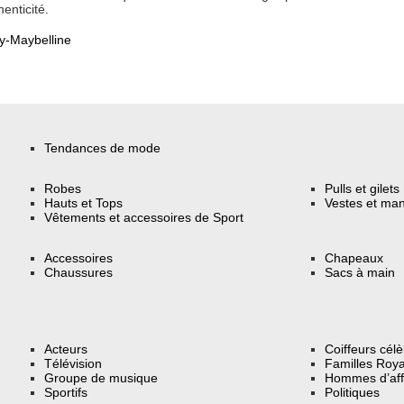
henticité.
-Maybelline
Tendances de mode
Robes
Pulls et gilets
Hauts et Tops
Vestes et ma
Vêtements et accessoires de Sport
Accessoires
Chapeaux
Chaussures
Sacs à main
Acteurs
Coiffeurs cél
Télévision
Familles Roya
Groupe de musique
Hommes d’aff
Sportifs
Politiques