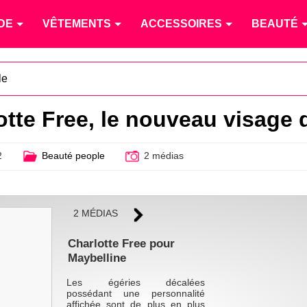
DE
VÊTEMENTS
ACCESSOIRES
BEAUTÉ
le
tte Free, le nouveau visage 
2
Beauté people
2 médias
2 MÉDIAS
Charlotte Free pour
Maybelline
Les égéries décalées
possédant une personnalité
affichée sont de plus en plus