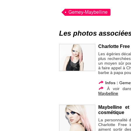
Gemey-Maybelline
Les photos associée
Charlotte Free
Les égéries déca
plus recherchées
un moyen sûr pour
à faire appel à 
barbe à papa pou
Infos :
Gemey
À voir dan
Maybelline
Maybelline e
cosmétique
La personnalité d
Charlotte Free 
aiment sortir de