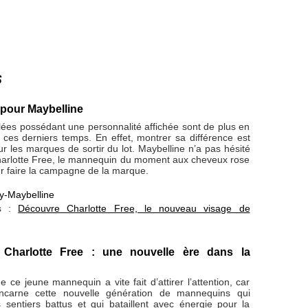
s
 pour Maybelline
lées possédant une personnalité affichée sont de plus en
 ces derniers temps. En effet, montrer sa différence est
 les marques de sortir du lot. Maybelline n’a pas hésité
Charlotte Free, le mannequin du moment aux cheveux rose
r faire la campagne de la marque.
-Maybelline
s :
Découvre Charlotte Free, le nouveau visage de
t Charlotte Free : une nouvelle ère dans la
e ce jeune mannequin a vite fait d’attirer l’attention, car
incarne cette nouvelle génération de mannequins qui
s sentiers battus et qui bataillent avec énergie pour la