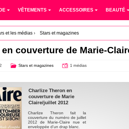
DE
VÊTEMENTS
ACCESSOIRES
BEAUTÉ
ars et les médias
›
Stars et magazines
 en couverture de Marie-Clair
2
Stars et magazines
1 médias
Charlize Theron en
couverture de Marie
Claire/juillet 2012
Charlize Theron fait la
couverture du numéro de juillet
2012 de Marie-Claire nue et
enveloppée d’un drap blanc.