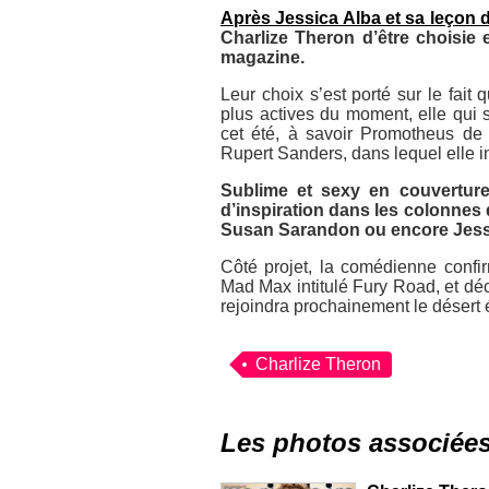
Après Jessica Alba et sa leçon 
Charlize Theron d’être choisie e
magazine.
Leur choix s’est porté sur le fait
plus actives du moment, elle qui s
cet été, à savoir
Promotheus
de 
Rupert Sanders, dans lequel elle 
Sublime et sexy en couverture
d’inspiration dans les colonnes
Susan Sarandon ou encore Jess
Côté projet, la comédienne confir
Mad Max
intitulé
Fury Road
, et dé
rejoindra prochainement le désert 
Charlize Theron
Les photos associée