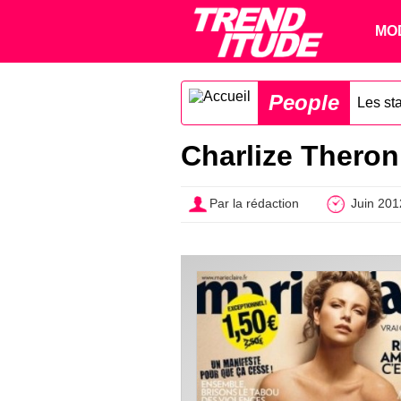
MO
People
Les st
Charlize Theron
Par la rédaction
Juin 201