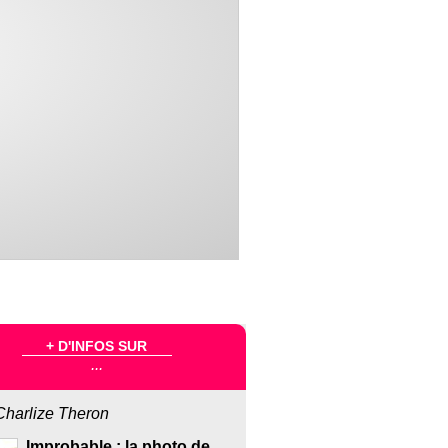
+ D'INFOS SUR
...
Charlize Theron
Improbable : la photo de