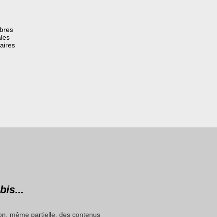
èbres
les
aires
bis...
on, même partielle, des contenus