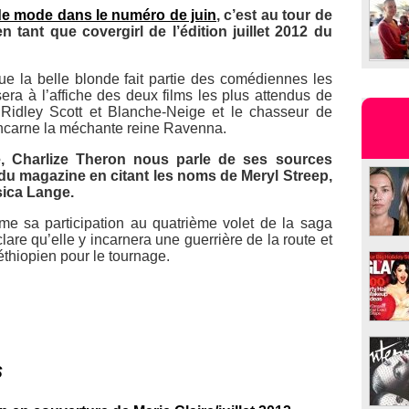
de mode dans le numéro de juin
, c’est au tour de
n tant que covergirl de l’édition juillet 2012 du
 que la belle blonde fait partie des comédiennes les
era à l’affiche des deux films les plus attendus de
Ridley Scott et
Blanche-Neige et le chasseur
de
incarne la méchante reine Ravenna.
, Charlize Theron nous parle de ses sources
 du magazine en citant les noms de Meryl Streep,
ica Lange.
me sa participation au quatrième volet de la saga
clare qu’elle y incarnera une guerrière de la route et
éthiopien pour le tournage.
s