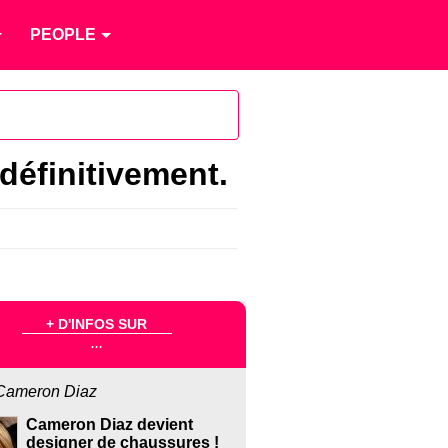
PEOPLE
définitivement.
+ D'INFOS SUR
...
Cameron Diaz
Cameron Diaz devient
designer de chaussures !