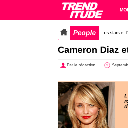
MO
People
Les stars et 
Cameron Diaz et
Par la rédaction
Septemb
L
r
d