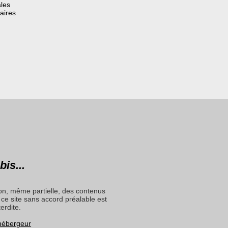
les
aires
bis...
on, même partielle, des contenus
ce site sans accord préalable est
terdite.
 hébergeur