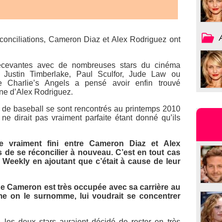
réconciliations, Cameron Diaz et Alex Rodriguez ont
écevantes avec de nombreuses stars du cinéma
 Justin Timberlake, Paul Sculfor, Jude Law ou
de
Charlie’s Angels
a pensé avoir enfin trouvé
ne d’Alex Rodriguez.
el de baseball se sont rencontrés au printemps 2010
 ne dirait pas vraiment parfaite étant donné qu’ils
le vraiment fini entre Cameron Diaz et Alex
s de se réconcilier à nouveau. C’est en tout cas
 Weekly
en ajoutant que c’était à cause de leur
ue Cameron est très occupée avec sa carrière au
e on le surnomme, lui voudrait se concentrer
, les deux stars auraient décidé de rester en très