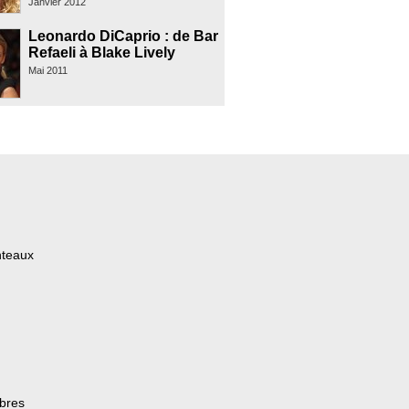
Janvier 2012
Leonardo DiCaprio : de Bar
Refaeli à Blake Lively
Mai 2011
nteaux
èbres