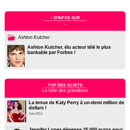
+ D'INFOS SUR
...
Ashton Kutcher
Ashton Kutcher, élu acteur télé le plus
bankable par Forbes !
TOP DES SUJETS
La folie des grandeurs
La tenue de Katy Perry à un-demi million de
dollars !
Juin 2012
Jennifer Lopez dépense 25 000 euros pour