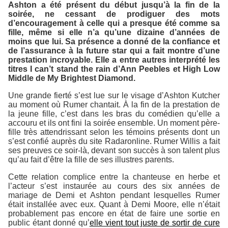
Ashton a été présent du début jusqu’à la fin de la
soirée, ne cessant de prodiguer des mots
d’encouragement à celle qui a presque été comme sa
fille, même si elle n’a qu’une dizaine d’années de
moins que lui. Sa présence a donné de la confiance et
de l’assurance à la future star qui a fait montre d’une
prestation incroyable. Elle a entre autres interprété les
titres
I can’t stand the rain
d’Ann Peebles et
High Low
Middle
de My Brightest Diamond.
Une grande fierté s’est lue sur le visage d’Ashton Kutcher
au moment où Rumer chantait. À la fin de la prestation de
la jeune fille, c’est dans les bras du comédien qu’elle a
accouru et ils ont fini la soirée ensemble. Un moment père-
fille très attendrissant selon les témoins présents dont un
s’est confié auprès du site
Radaronline
. Rumer Willis a fait
ses preuves ce soir-là, devant son succès à son talent plus
qu’au fait d’être la fille de ses illustres parents.
Cette relation complice entre la chanteuse en herbe et
l’acteur s’est instaurée au cours des six années de
mariage de Demi et Ashton pendant lesquelles Rumer
était installée avec eux. Quant à Demi Moore, elle n’était
probablement pas encore en état de faire une sortie en
public étant donné qu’
elle vient tout juste de sortir de cure