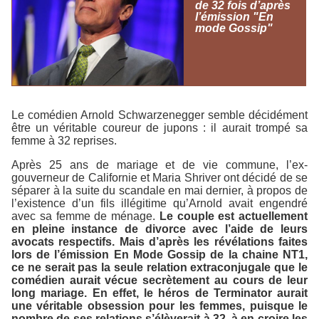
de 32 fois d’après
l’émission "En
mode Gossip"
Le comédien Arnold Schwarzenegger semble décidément
être un véritable coureur de jupons : il aurait trompé sa
femme à 32 reprises.
Après 25 ans de mariage et de vie commune, l’ex-
gouverneur de Californie et Maria Shriver ont décidé de se
séparer à la suite du scandale en mai dernier, à propos de
l’existence d’un fils illégitime qu’Arnold avait engendré
avec sa femme de ménage.
Le couple est actuellement
en pleine instance de divorce avec l’aide de leurs
avocats respectifs. Mais d’après les révélations faites
lors de l’émission
En Mode Gossip
de la chaine
NT1
,
ce ne serait pas la seule relation extraconjugale que le
comédien aurait vécue secrètement au cours de leur
long mariage. En effet, le héros de
Terminator
aurait
une véritable obsession pour les femmes, puisque le
nombre de ses relations s’élèverait à 32, à en croire les