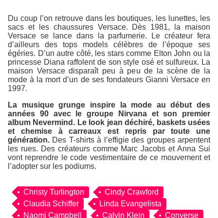
Du coup l’on retrouve dans les boutiques, les lunettes, les
sacs et les chaussures Versace. Dès 1981, la maison
Versace se lance dans la parfumerie. Le créateur fera
d’ailleurs des tops models célèbres de l’époque ses
égéries. D’un autre côté, les stars comme Elton John ou la
princesse Diana raffolent de son style osé et sulfureux. La
maison Versace disparaît peu à peu de la scène de la
mode à la mort d’un de ses fondateurs Gianni Versace en
1997.
La musique grunge inspire la mode au début des
années 90 avec le groupe Nirvana et son premier
album Nevermind. Le look jean déchiré, baskets usées
et chemise à carreaux est repris par toute une
génération.
Des T-shirts à l’effigie des groupes arpentent
les rues. Des créateurs comme Marc Jacobs et Anna Sui
vont reprendre le code vestimentaire de ce mouvement et
l’adopter sur les podiums.
Christy Turlington
Cindy Crawford
Claudia Schiffer
Linda Evangelista
Naomi Campbell
Calvin Klein
Converse