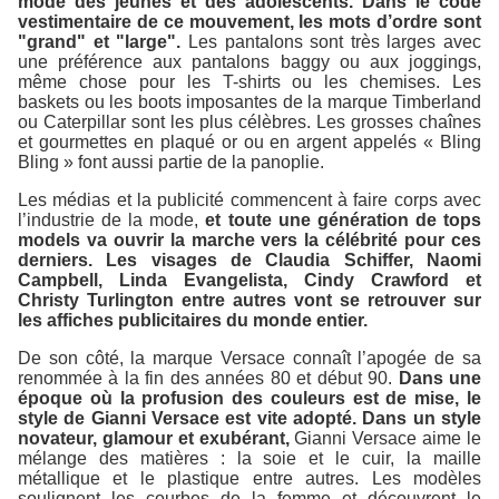
mode des jeunes et des adolescents. Dans le code
vestimentaire de ce mouvement, les mots d’ordre sont
"grand" et "large".
Les pantalons sont très larges avec
une préférence aux pantalons baggy ou aux joggings,
même chose pour les T-shirts ou les chemises. Les
baskets ou les boots imposantes de la marque Timberland
ou Caterpillar sont les plus célèbres. Les grosses chaînes
et gourmettes en plaqué or ou en argent appelés « Bling
Bling » font aussi partie de la panoplie.
Les médias et la publicité commencent à faire corps avec
l’industrie de la mode,
et toute une génération de tops
models va ouvrir la marche vers la célébrité pour ces
derniers. Les visages de Claudia Schiffer, Naomi
Campbell, Linda Evangelista, Cindy Crawford et
Christy Turlington entre autres vont se retrouver sur
les affiches publicitaires du monde entier.
De son côté, la marque Versace connaît l’apogée de sa
renommée à la fin des années 80 et début 90.
Dans une
époque où la profusion des couleurs est de mise, le
style de Gianni Versace est vite adopté. Dans un style
novateur, glamour et exubérant,
Gianni Versace aime le
mélange des matières : la soie et le cuir, la maille
métallique et le plastique entre autres. Les modèles
soulignent les courbes de la femme et découvrent le