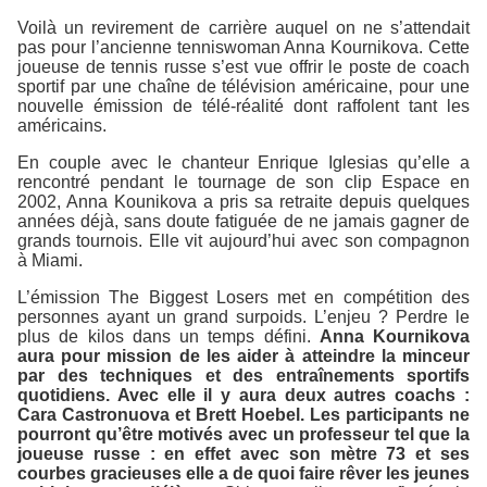
Voilà un revirement de carrière auquel on ne s’attendait
pas pour l’ancienne tenniswoman Anna Kournikova. Cette
joueuse de tennis russe s’est vue offrir le poste de coach
sportif par une chaîne de télévision américaine, pour une
nouvelle émission de télé-réalité dont raffolent tant les
américains.
En couple avec le chanteur Enrique Iglesias qu’elle a
rencontré pendant le tournage de son clip Espace en
2002, Anna Kounikova a pris sa retraite depuis quelques
années déjà, sans doute fatiguée de ne jamais gagner de
grands tournois. Elle vit aujourd’hui avec son compagnon
à Miami.
L’émission The Biggest Losers met en compétition des
personnes ayant un grand surpoids. L’enjeu ? Perdre le
plus de kilos dans un temps défini.
Anna Kournikova
aura pour mission de les aider à atteindre la minceur
par des techniques et des entraînements sportifs
quotidiens. Avec elle il y aura deux autres coachs :
Cara Castronuova et Brett Hoebel. Les participants ne
pourront qu’être motivés avec un professeur tel que la
joueuse russe : en effet avec son mètre 73 et ses
courbes gracieuses elle a de quoi faire rêver les jeunes