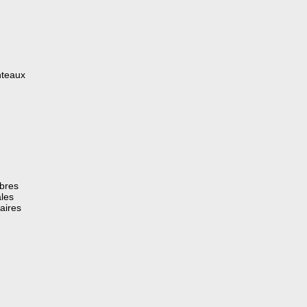
nteaux
èbres
les
aires