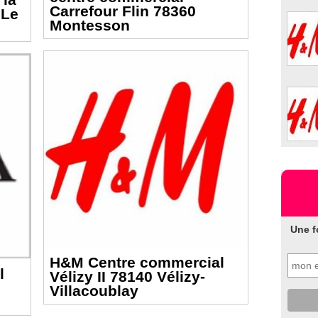
Carrefour Flin 78360
 Le
Montesson
Une f
H&M Centre commercial
l
Vélizy II 78140 Vélizy-
Villacoublay