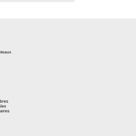
nteaux
èbres
les
aires