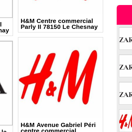
H&M Centre commercial
l
Parly II 78150 Le Chesnay
snay
H&M Avenue Gabriel Péri
centre commercial
 la