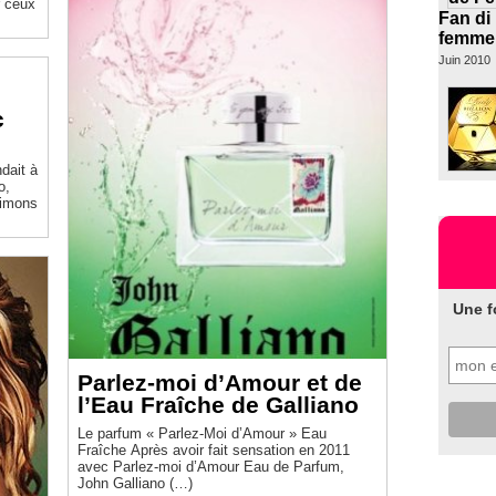
r ceux
Fan di
femme 
Juin 2010
c
ndait à
o,
Simons
Une f
Parlez-moi d’Amour et de
l’Eau Fraîche de Galliano
Le parfum « Parlez-Moi d’Amour » Eau
Fraîche Après avoir fait sensation en 2011
avec Parlez-moi d’Amour Eau de Parfum,
John Galliano (…)