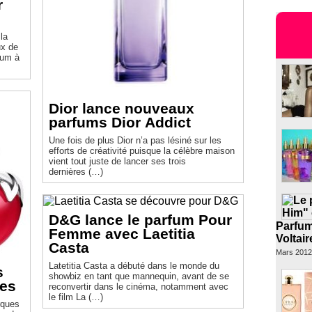
r
la
ux de
fum à
Dior lance nouveaux
parfums Dior Addict
Une fois de plus Dior n’a pas lésiné sur les
efforts de créativité puisque la célèbre maison
vient tout juste de lancer ses trois
dernières (…)
D&G lance le parfum Pour
Parfum
Femme avec Laetitia
Voltai
Casta
Mars 2012
Latetitia Casta a débuté dans le monde du
s
showbiz en tant que mannequin, avant de se
les
reconvertir dans le cinéma, notamment avec
le film La (…)
rques