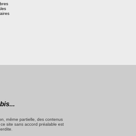
èbres
les
aires
bis...
on, même partielle, des contenus
ce site sans accord préalable est
terdite.