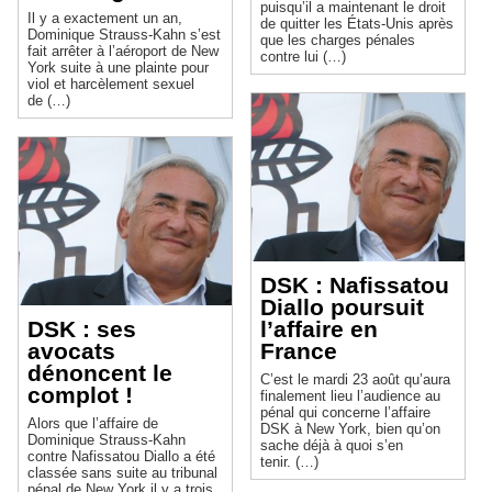
puisqu’il a maintenant le droit
Il y a exactement un an,
de quitter les États-Unis après
Dominique Strauss-Kahn s’est
que les charges pénales
fait arrêter à l’aéroport de New
contre lui (…)
York suite à une plainte pour
viol et harcèlement sexuel
de (…)
DSK : Nafissatou
Diallo poursuit
DSK : ses
l’affaire en
avocats
France
dénoncent le
C’est le mardi 23 août qu’aura
complot !
finalement lieu l’audience au
pénal qui concerne l’affaire
Alors que l’affaire de
DSK à New York, bien qu’on
Dominique Strauss-Kahn
sache déjà à quoi s’en
contre Nafissatou Diallo a été
tenir. (…)
classée sans suite au tribunal
pénal de New York il y a trois