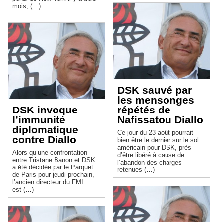
mois, (…)
DSK sauvé par
les mensonges
DSK invoque
répétés de
l’immunité
Nafissatou Diallo
diplomatique
Ce jour du 23 août pourrait
contre Diallo
bien être le dernier sur le sol
américain pour DSK, près
Alors qu’une confrontation
d’être libéré à cause de
entre Tristane Banon et DSK
l’abandon des charges
a été décidée par le Parquet
retenues (…)
de Paris pour jeudi prochain,
l’ancien directeur du FMI
est (…)