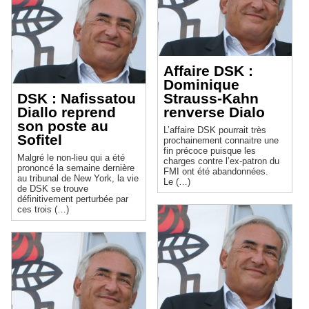
Affaire DSK :
Dominique
DSK : Nafissatou
Strauss-Kahn
Diallo reprend
renverse Dialo
son poste au
L’affaire DSK pourrait très
Sofitel
prochainement connaitre une
fin précoce puisque les
Malgré le non-lieu qui a été
charges contre l’ex-patron du
prononcé la semaine dernière
FMI ont été abandonnées.
au tribunal de New York, la vie
Le (…)
de DSK se trouve
définitivement perturbée par
ces trois (…)