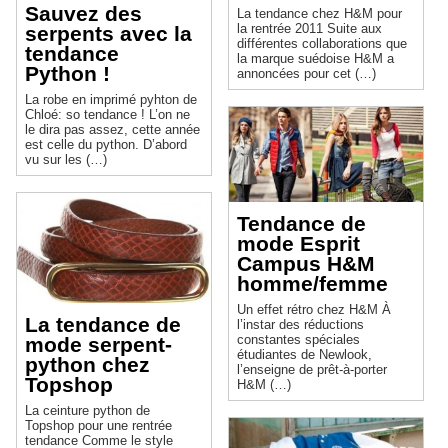
Sauvez des
La tendance chez H&M pour
la rentrée 2011 Suite aux
serpents avec la
différentes collaborations que
tendance
la marque suédoise H&M a
Python !
annoncées pour cet (…)
La robe en imprimé pyhton de
Chloé: so tendance ! L’on ne
le dira pas assez, cette année
est celle du python. D’abord
vu sur les (…)
Tendance de
mode Esprit
Campus H&M
homme/femme
Un effet rétro chez H&M À
La tendance de
l’instar des réductions
constantes spéciales
mode serpent-
étudiantes de Newlook,
python chez
l’enseigne de prêt-à-porter
Topshop
H&M (…)
La ceinture python de
Topshop pour une rentrée
tendance Comme le style