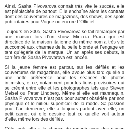
Ainsi, Sasha Pivovarova connaît très vite le succès, elle
est plébiscitée de partout. Elle enchaîne alors les contrats
dont des couvertures de magazines, des shows, des spots
publicitaires pour Vogue ou encore L’Officiel.
Toujours en 2005, Sasha Pivovarova se fait remarquer par
une maison lors d’un show. Miuccia Prada qui est
directrice de la maison italienne du même nom a très vite
succombé aux charmes de la belle blonde et l’engage en
tant qu’égérie de la marque. Un an après ses débuts, la
carrière de Sasha Pivovarova est lancée.
Si la jeune femme est partout, sur les défilés et les
couvertures de magazines, elle avoue plus tard qu’elle a
une nette préférence pour les séances de photos
intimistes, et ce, notamment pour les liens provisoires qui
se créent entre elle et les photographes tels que Steven
Meisel ou Peter Lindberg. Même si elle est mannequin,
Sasha Pivovarova n’est pas pour autant obsédée par son
physique et le milieu superficiel de la mode. Sa passion
pour l’art demeure, elle a toujours partout avec elle, un
petit carnet où elle dessine tout ce qu’elle voit autour
d’elle, même lors des défilés.
Côté look, elle a la chance de repartir avec des pièces