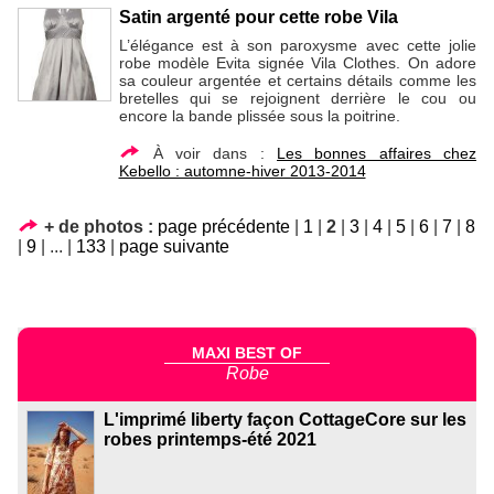
Satin argenté pour cette robe Vila
L’élégance est à son paroxysme avec cette jolie
robe modèle Evita signée Vila Clothes. On adore
sa couleur argentée et certains détails comme les
bretelles qui se rejoignent derrière le cou ou
encore la bande plissée sous la poitrine.
À voir dans :
Les bonnes affaires chez
Kebello : automne-hiver 2013-2014
+ de photos :
page précédente
|
1
|
2
|
3
|
4
|
5
|
6
|
7
|
8
|
9
|
...
|
133
|
page suivante
MAXI BEST OF
Robe
L'imprimé liberty façon CottageCore sur les
robes printemps-été 2021