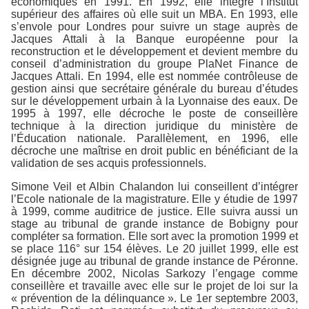
économiques en 1991. En 1992, elle intègre l’Institut
supérieur des affaires où elle suit un MBA. En 1993, elle
s’envole pour Londres pour suivre un stage auprès de
Jacques Attali à la Banque européenne pour la
reconstruction et le développement et devient membre du
conseil d’administration du groupe PlaNet Finance de
Jacques Attali. En 1994, elle est nommée contrôleuse de
gestion ainsi que secrétaire générale du bureau d’études
sur le développement urbain à la Lyonnaise des eaux. De
1995 à 1997, elle décroche le poste de conseillère
technique à la direction juridique du ministère de
l’Éducation nationale. Parallèlement, en 1996, elle
décroche une maîtrise en droit public en bénéficiant de la
validation de ses acquis professionnels.
Simone Veil et Albin Chalandon lui conseillent d’intégrer
l’Ecole nationale de la magistrature. Elle y étudie de 1997
à 1999, comme auditrice de justice. Elle suivra aussi un
stage au tribunal de grande instance de Bobigny pour
compléter sa formation. Elle sort avec la promotion 1999 et
se place 116° sur 154 élèves. Le 20 juillet 1999, elle est
désignée juge au tribunal de grande instance de Péronne.
En décembre 2002, Nicolas Sarkozy l’engage comme
conseillère et travaille avec elle sur le projet de loi sur la
« prévention de la délinquance ». Le 1er septembre 2003,