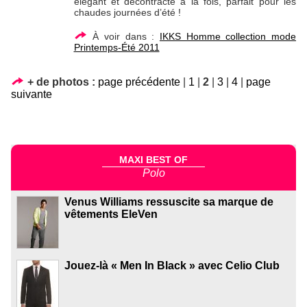
élégant et décontracté à la fois, parfait pour les
chaudes journées d’été !
À voir dans :
IKKS Homme collection mode
Printemps-Été 2011
+ de photos :
page précédente
|
1
|
2
|
3
|
4
|
page
suivante
MAXI BEST OF
Polo
Venus Williams ressuscite sa marque de
vêtements EleVen
Jouez-là « Men In Black » avec Celio Club