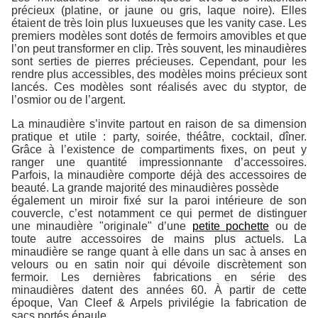
précieux (platine, or jaune ou gris, laque noire). Elles
étaient de très loin plus luxueuses que les vanity case. Les
premiers modèles sont dotés de fermoirs amovibles et que
l’on peut transformer en clip. Très souvent, les minaudières
sont serties de pierres précieuses. Cependant, pour les
rendre plus accessibles, des modèles moins précieux sont
lancés. Ces modèles sont réalisés avec du styptor, de
l’osmior ou de l’argent.
La minaudière s’invite partout en raison de sa dimension
pratique et utile : party, soirée, théâtre, cocktail, dîner.
Grâce à l’existence de compartiments fixes, on peut y
ranger une quantité impressionnante d’accessoires.
Parfois, la minaudière comporte déjà des accessoires de
beauté. La grande majorité des minaudières possède
également un miroir fixé sur la paroi intérieure de son
couvercle, c’est notamment ce qui permet de distinguer
une minaudière "originale" d’une
petite pochette
ou de
toute autre accessoires de mains plus actuels. La
minaudière se range quant à elle dans un sac à anses en
velours ou en satin noir qui dévoile discrètement son
fermoir. Les dernières fabrications en série des
minaudières datent des années 60. À partir de cette
époque, Van Cleef & Arpels privilégie la fabrication de
sacs portés épaule.