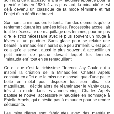
son rang de It accessoire à la Minaudière apparue pour la
première fois en 1930. 4 ans plus tard, la minaudière est
déjà devenu un classique de la mode féminine et fait
l’objet d’un dépôt de brevet.
Son nom, la minaudière le tient à l’un des éléments qu’elle
renferme : durant les années folles, l’accessoire accueillait
tout le nécessaire de maquillage des femmes, pour ne pas
dire le strict nécessaire avec le plus souvent un rouge à
lèvres et un poudrier. Sans glace pour se refaire une
beauté, la minaudière n’aurait que peu d’intérêt. C’est pour
cela qu’elle servait aussi le plus souvent à accueillir un
petit miroir de poche devant lequel les femmes
"minaudaient" tout en se remaquillant.
On dit que c’est la richissime Florence Jay Gould qui a
inspiré la création de la Minaudière. Charles Arpels
constate en effet que la miss ne disposait que d’une petite
boîte en métal pour disposer tout son attirail de
maquillage. Il décide alors de réaménager le Vanity case,
très à la mode dans les années vingt. Charles Arpels
baptise le nouvel accessoire Minaudière en hommage à
Estelle Arpels, qui n’hésite pas à minauder pour se rendre
séduisante.
Les minaudières sont fabriquées avec des matériaux