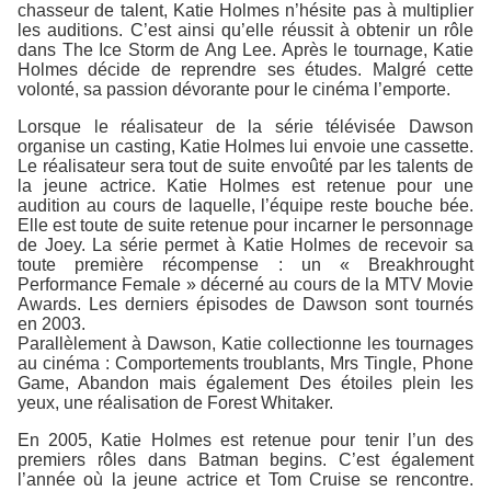
chasseur de talent, Katie Holmes n’hésite pas à multiplier
les auditions. C’est ainsi qu’elle réussit à obtenir un rôle
dans The Ice Storm de Ang Lee. Après le tournage, Katie
Holmes décide de reprendre ses études. Malgré cette
volonté, sa passion dévorante pour le cinéma l’emporte.
Lorsque le réalisateur de la série télévisée Dawson
organise un casting, Katie Holmes lui envoie une cassette.
Le réalisateur sera tout de suite envoûté par les talents de
la jeune actrice. Katie Holmes est retenue pour une
audition au cours de laquelle, l’équipe reste bouche bée.
Elle est toute de suite retenue pour incarner le personnage
de Joey. La série permet à Katie Holmes de recevoir sa
toute première récompense : un « Breakhrought
Performance Female » décerné au cours de la MTV Movie
Awards. Les derniers épisodes de Dawson sont tournés
en 2003.
Parallèlement à Dawson, Katie collectionne les tournages
au cinéma : Comportements troublants, Mrs Tingle, Phone
Game, Abandon mais également Des étoiles plein les
yeux, une réalisation de Forest Whitaker.
En 2005, Katie Holmes est retenue pour tenir l’un des
premiers rôles dans Batman begins. C’est également
l’année où la jeune actrice et Tom Cruise se rencontre.