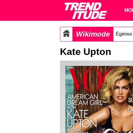
MO
Wikimode
Égéries
Kate Upton