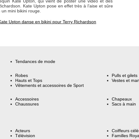
equin Kate Upton, qui vient de poster une vidéo et des
Richardson. Kate Upton pose en effet très à l’aise et sûre
un mini bikini rouge.
Kate Upton danse en bikini pour Terry Richardson
Tendances de mode
Robes
Pulls et gilets
Hauts et Tops
Vestes et ma
Vêtements et accessoires de Sport
Accessoires
Chapeaux
Chaussures
Sacs à main
Acteurs
Coiffeurs cél
Télévision
Familles Roya