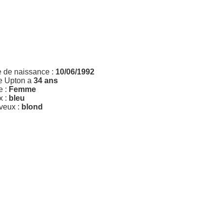
e de naissance :
10/06/1992
e Upton a
34 ans
e :
Femme
x :
bleu
veux :
blond