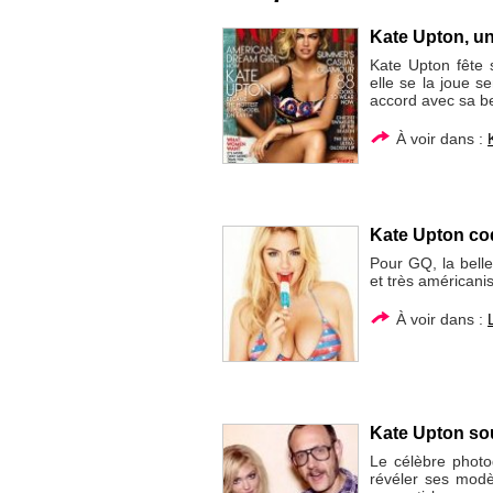
Kate Upton, un
Kate Upton fête 
elle se la joue s
accord avec sa be
À voir dans :
Kate Upton coq
Pour GQ, la bell
et très américani
À voir dans :
Kate Upton sou
Le célèbre photo
révéler ses modèl