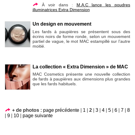
À voir dans :
M.A.C lance les poudres
illuminatrices Extra Dimension
Un design en mouvement
Les fards à paupières se présentent sous des
écrins noirs de forme ronde, selon un mouvement
partiel de vague, le mot MAC estampillé sur l’autre
moitié.
La collection « Extra Dimension » de MAC
MAC Cosmetics présente une nouvelle collection
de fards à paupières aux dimensions plus grandes
que les fards habituels.
+ de photos :
page précédente
|
1
|
2
|
3
|
4
|
5
|
6
|
7
|
8
|
9
|
10
|
page suivante