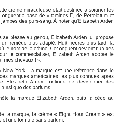
cette crème miraculeuse était destinée à soigner les
n onguent à base de vitamines E, de Petrolatum et
les jambes des purs-sang. À noter qu’Elizabeth Arden
nts se blesse au genou, Elizabeth Arden lui propose
 un remède plus adapté. Huit heures plus tard, la
où le nom de la crème. Cet onguent devient l’un des
our le commercialiser, Elizabeth Arden adopte le
our mes chevaux ! ».
à New York. La marque est une référence dans le
des marques américaines les plus connues après
e Elizabeth Arden continue de développer des
 ainsi que des parfums.
hète la marque Elizabeth Arden, puis la cède au
 de la marque, la crème « Eight Hour Cream » est
e et une formule sans parfum.