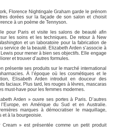
York, Florence Nightingale Graham garde le prénom
tres dorées sur la façade de son salon et choisit
érence à un poème de Tennyson.
e pour Paris et visite les salons de beauté afin
sur les soins et les techniques. De retour à New
ashington et un laboratoire pour la fabrication de
au service de la beauté. Elizabeth Arden s’associe à
Lewis pour mener à bien ses objectifs. Elle engage
orer et trouver d’autres formules.
n présente ses produits sur le marché international
pharmacies. À l’époque où les cosmétiques et le
tion, Elisabeth Arden introduit en douceur des
ts faciaux. Plus tard, les rouges à lèvres, mascaras
des must-have pour les femmes modernes.
abeth Arden » ouvre ses portes à Paris. D’autres
 l’Europe, en Amérique du Sud et en Australie.
remières marques à démocratiser le maquillage,
s et à la bourgeoisie.
 Cream » est présentée comme un petit produit