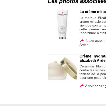
Les photos associée
La crème mirac
La marque Elisab
crème miracle sou
vient de son temps
cette crème sur
l’écorchure n’était
À voir dans :
Arden
Crème hydrata
Elizabeth Ard
Ceramide Plump, 
contre les signes 
tonicité de la pea
pour une peau plu
À voir dans :