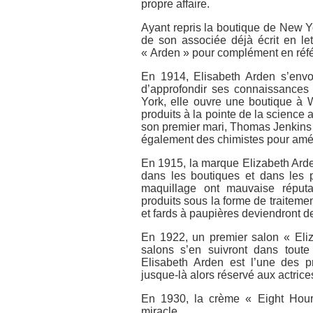
propre affaire.
Ayant repris la boutique de New 
de son associée déjà écrit en let
« Arden » pour complément en réf
En 1914, Elisabeth Arden s’envol
d’approfondir ses connaissances 
York, elle ouvre une boutique à W
produits à la pointe de la science 
son premier mari, Thomas Jenkins 
également des chimistes pour améli
En 1915, la marque Elizabeth Arde
dans les boutiques et dans les 
maquillage ont mauvaise réputa
produits sous la forme de traitemen
et fards à paupières deviendront 
En 1922, un premier salon « Eliz
salons s’en suivront dans toute
Elisabeth Arden est l’une des p
jusque-là alors réservé aux actrice
En 1930, la crème « Eight Hour
miracle.