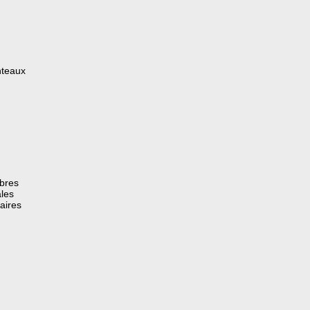
nteaux
èbres
les
aires