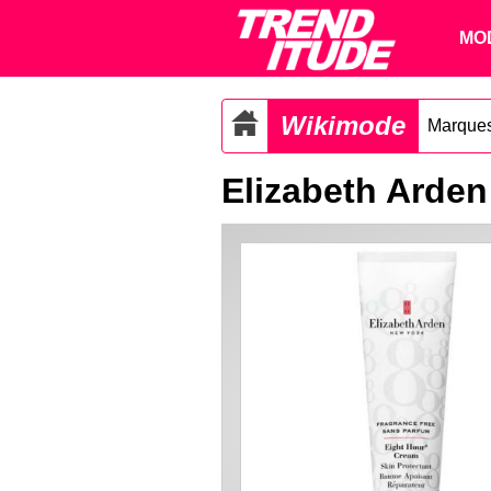
MO
Wikimode
Marques
Elizabeth Arden