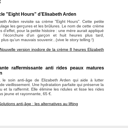
s
le "Eight Hours" d’Elisabeth Arden
eth Arden revisite sa crème "Eight Hours". Cette petite
lage les gerçures et les brûlures. Le nom de cette crème
 d’effet, pour la petite histoire : une mère aurait appliqué
 l’écorchure d’un garçon et huit heures plus tard,
 plus qu’un mauvais souvenir...(vive le story telling !)
Nouvelle version inodore de la crème 8 heures Elizabeth
nte raffermissante anti rides peaux matures
en
le soin anti-âge de Elizabeth Arden qui aide à lutter
de vieillissement. Une hydratation parfaite qui préserve la
u et la raffermit. Elle élimine les ridules et lisse les rides
s jeune et rayonnante, 65 €.
Solutions anti-âge : les alternatives au lifting