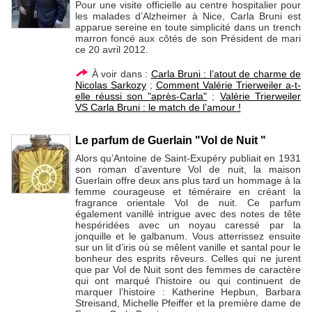
Pour une visite officielle au centre hospitalier pour
les malades d’Alzheimer à Nice, Carla Bruni est
apparue sereine en toute simplicité dans un trench
marron foncé aux côtés de son Président de mari
ce 20 avril 2012.
À voir dans :
Carla Bruni : l’atout de charme de
Nicolas Sarkozy
;
Comment Valérie Trierweiler a-t-
elle réussi son "après-Carla"
;
Valérie Trierweiler
VS Carla Bruni : le match de l’amour !
Le parfum de Guerlain "Vol de Nuit "
Alors qu’Antoine de Saint-Exupéry publiait en 1931
son roman d’aventure Vol de nuit, la maison
Guerlain offre deux ans plus tard un hommage à la
femme courageuse et téméraire en créant la
fragrance orientale Vol de nuit. Ce parfum
également vanillé intrigue avec des notes de tête
hespéridées avec un noyau caressé par la
jonquille et le galbanum. Vous atterrissez ensuite
sur un lit d’iris où se mêlent vanille et santal pour le
bonheur des esprits rêveurs. Celles qui ne jurent
que par Vol de Nuit sont des femmes de caractère
qui ont marqué l’histoire ou qui continuent de
marquer l’histoire : Katherine Hepbun, Barbara
Streisand, Michelle Pfeiffer et la première dame de