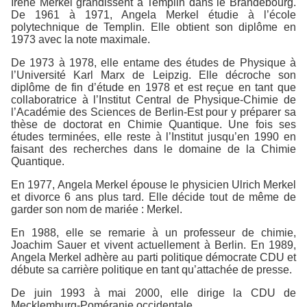
Irene Merkel grandissent à Templin dans le Brandebourg.
De 1961 à 1971, Angela Merkel étudie à l’école
polytechnique de Templin. Elle obtient son diplôme en
1973 avec la note maximale.
De 1973 à 1978, elle entame des études de Physique à
l’Université Karl Marx de Leipzig. Elle décroche son
diplôme de fin d’étude en 1978 et est reçue en tant que
collaboratrice à l’Institut Central de Physique-Chimie de
l’Académie des Sciences de Berlin-Est pour y préparer sa
thèse de doctorat en Chimie Quantique. Une fois ses
études terminées, elle reste à l’Institut jusqu’en 1990 en
faisant des recherches dans le domaine de la Chimie
Quantique.
En 1977, Angela Merkel épouse le physicien Ulrich Merkel
et divorce 6 ans plus tard. Elle décide tout de même de
garder son nom de mariée : Merkel.
En 1988, elle se remarie à un professeur de chimie,
Joachim Sauer et vivent actuellement à Berlin. En 1989,
Angela Merkel adhère au parti politique démocrate CDU et
débute sa carrière politique en tant qu’attachée de presse.
De juin 1993 à mai 2000, elle dirige la CDU de
Mecklemburg-Poméranie occidentale.